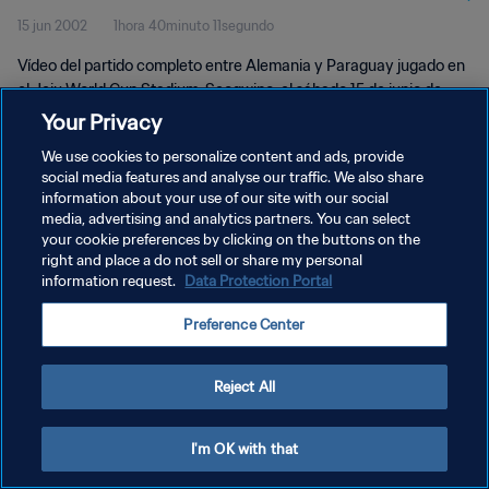
15 jun 2002
1hora 40minuto 11segundo
completo
Vídeo del partido completo entre Alemania y Paraguay jugado en
el Jeju World Cup Stadium, Seogwipo, el sábado 15 de junio de
2002.
Your Privacy
We use cookies to personalize content and ads, provide
social media features and analyse our traffic. We also share
information about your use of our site with our social
media, advertising and analytics partners. You can select
your cookie preferences by clicking on the buttons on the
POLÍTICA DE PRIVACIDAD
right and place a do not sell or share my personal
information request.
Data Protection Portal
TÉRMINOS DE SERVICIO
Preference Center
AJUSTAR LA CONFIGURACIÓN DE LAS COOKIES
Copyright © 1994 - 2026 FIFA. Todos los derechos reservados.
Reject All
I'm OK with that