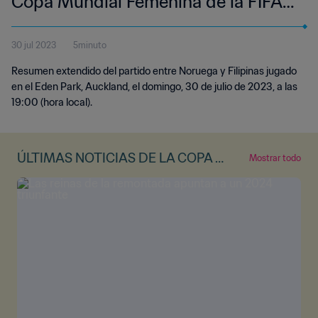
Copa Mundial Femenina de la FIFA
Australia & Nueva Zelanda 2023™ |
30 jul 2023
5minuto
Highlights Extendidos
Resumen extendido del partido entre Noruega y Filipinas jugado
en el Eden Park, Auckland, el domingo, 30 de julio de 2023, a las
19:00 (hora local).
ÚLTIMAS NOTICIAS DE LA COPA M
Mostrar todo
UNDIAL FEMENINA DE LA FIFA™