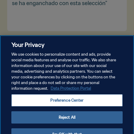
se ha enganchado con esta selección"
VER MÁS
Your Privacy
We use cookies to personalize content and ads, provide
social media features and analyse our traffic. We also share
information about your use of our site with our social
media, advertising and analytics partners. You can select
your cookie preferences by clicking on the buttons on the
right and place a do not sell or share my personal
information request.
Data Protection Portal
POLÍTICA DE PRIVACIDAD
Preference Center
TÉRMINOS DE SERVICIO
AJUSTAR LA CONFIGURACIÓN DE LAS COOKIES
Reject All
Copyright © 1994 - 2026 FIFA. Todos los derechos reservados.