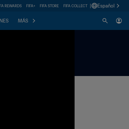
|
Español
IFA REWARDS
FIFA+
FIFA STORE
FIFA COLLECT
ONES
MÁS