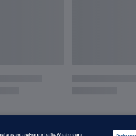
écords
Todos los récords y logr
eatures and analyse our traffic. We also share