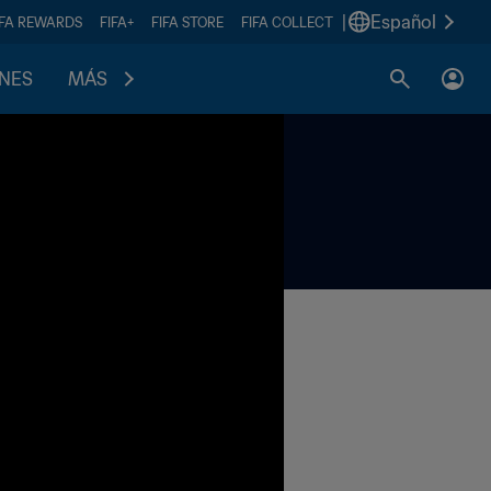
|
Español
IFA REWARDS
FIFA+
FIFA STORE
FIFA COLLECT
ONES
MÁS