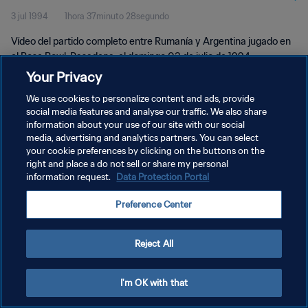
3 jul 1994
1hora 37minuto 28segundo
completo
Vídeo del partido completo entre Rumanía y Argentina jugado en
el Rose Bowl, Pasadena, el domingo 03 de julio de 1994.
Your Privacy
We use cookies to personalize content and ads, provide
social media features and analyse our traffic. We also share
information about your use of our site with our social
media, advertising and analytics partners. You can select
your cookie preferences by clicking on the buttons on the
POLÍTICA DE PRIVACIDAD
right and place a do not sell or share my personal
information request.
Data Protection Portal
TÉRMINOS DE SERVICIO
AJUSTAR LA CONFIGURACIÓN DE LAS COOKIES
Preference Center
Copyright © 1994 - 2026 FIFA. Todos los derechos reservados.
Reject All
I'm OK with that