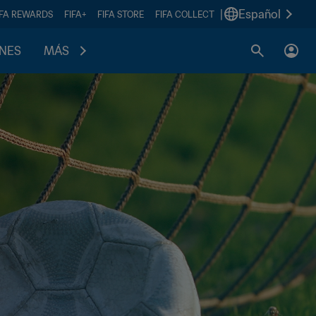
|
Español
IFA REWARDS
FIFA+
FIFA STORE
FIFA COLLECT
ONES
MÁS