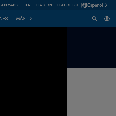
|
Español
IFA REWARDS
FIFA+
FIFA STORE
FIFA COLLECT
ONES
MÁS