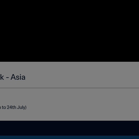
k - Asia
h to 24th July)