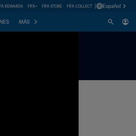
|
Español
IFA REWARDS
FIFA+
FIFA STORE
FIFA COLLECT
ONES
MÁS