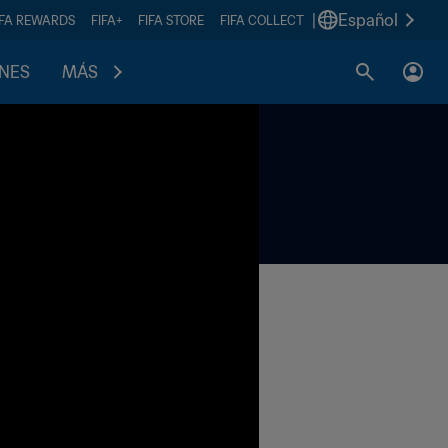
|
Español
IFA REWARDS
FIFA+
FIFA STORE
FIFA COLLECT
ONES
MÁS