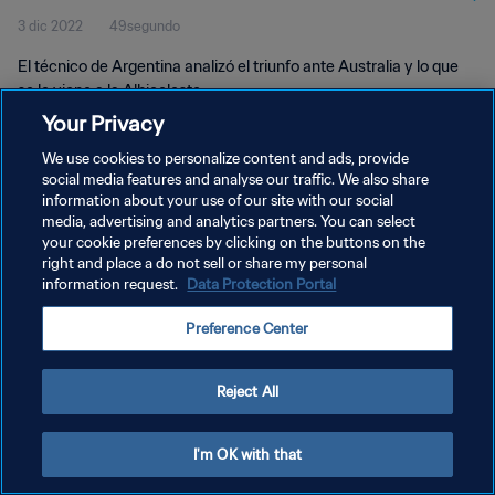
3 dic 2022
49segundo
El técnico de Argentina analizó el triunfo ante Australia y lo que
se le viene a la Albiceleste.
Your Privacy
We use cookies to personalize content and ads, provide
social media features and analyse our traffic. We also share
information about your use of our site with our social
media, advertising and analytics partners. You can select
POLÍTICA DE PRIVACIDAD
your cookie preferences by clicking on the buttons on the
right and place a do not sell or share my personal
TÉRMINOS DE SERVICIO
information request.
Data Protection Portal
AJUSTAR LA CONFIGURACIÓN DE LAS COOKIES
Preference Center
Copyright © 1994 - 2026 FIFA. Todos los derechos reservados.
Reject All
I'm OK with that