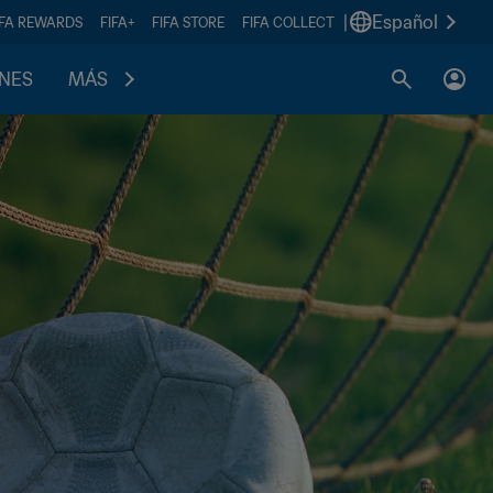
|
Español
IFA REWARDS
FIFA+
FIFA STORE
FIFA COLLECT
ONES
MÁS