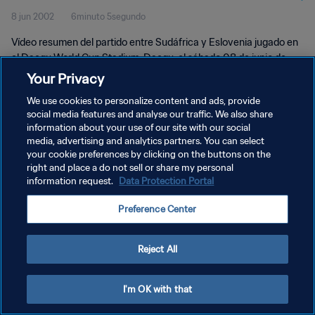
8 jun 2002
6minuto 5segundo
Vídeo resumen del partido entre Sudáfrica y Eslovenia jugado en
el Daegu World Cup Stadium, Daegu, el sábado 08 de junio de
2002.
Your Privacy
We use cookies to personalize content and ads, provide
social media features and analyse our traffic. We also share
information about your use of our site with our social
media, advertising and analytics partners. You can select
your cookie preferences by clicking on the buttons on the
right and place a do not sell or share my personal
POLÍTICA DE PRIVACIDAD
information request.
Data Protection Portal
TÉRMINOS DE SERVICIO
Preference Center
AJUSTAR LA CONFIGURACIÓN DE LAS COOKIES
Copyright © 1994 - 2026 FIFA. Todos los derechos reservados.
Reject All
I'm OK with that