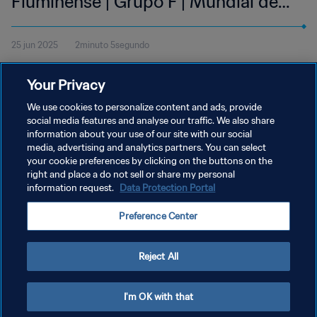
Fluminense | Grupo F | Mundial de
Clubes FIFA 2025™ | Mejores
25 jun 2025
2minuto 5segundo
jugadas
Mira las mejores jugadas del partido entre el Mamelodi Sundowns
Your Privacy
FC y el Fluminense disputado en el Estadio Hard Rock de Miami el
miércoles 25 de junio a las 15:00 (hora local).
We use cookies to personalize content and ads, provide
social media features and analyse our traffic. We also share
information about your use of our site with our social
media, advertising and analytics partners. You can select
your cookie preferences by clicking on the buttons on the
right and place a do not sell or share my personal
information request.
Data Protection Portal
POLÍTICA DE PRIVACIDAD
Preference Center
TÉRMINOS DE SERVICIO
AJUSTAR LA CONFIGURACIÓN DE LAS COOKIES
Reject All
Copyright © 1994 - 2026 FIFA. Todos los derechos reservados.
I'm OK with that