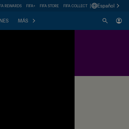
|
Español
IFA REWARDS
FIFA+
FIFA STORE
FIFA COLLECT
ONES
MÁS