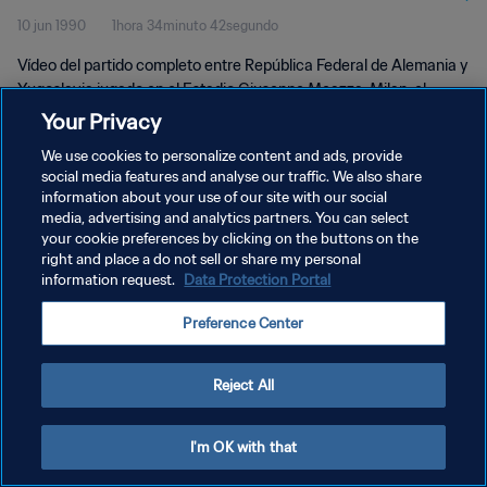
10 jun 1990
1hora 34minuto 42segundo
Partido completo
Vídeo del partido completo entre República Federal de Alemania y
Yugoslavia jugado en el Estadio Giuseppe Meazza, Milan, el
domingo 10 de junio de 1990.
Your Privacy
We use cookies to personalize content and ads, provide
social media features and analyse our traffic. We also share
information about your use of our site with our social
media, advertising and analytics partners. You can select
your cookie preferences by clicking on the buttons on the
POLÍTICA DE PRIVACIDAD
right and place a do not sell or share my personal
information request.
Data Protection Portal
TÉRMINOS DE SERVICIO
Preference Center
AJUSTAR LA CONFIGURACIÓN DE LAS COOKIES
Copyright © 1994 - 2026 FIFA. Todos los derechos reservados.
Reject All
I'm OK with that