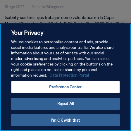
15 ago 2022
2minuto 24segundo
Isabel y sus tres hijos trabajan como voluntarios en la Copa
Mundial Femenina Sub-20 de la FIFA Costa Rica 2022. Este 15 de
agosto les tocará vivir un día de la madre muy especial.
Your Privacy
We use cookies to personalize content and ads, provide
social media features and analyse our traffic. We also share
information about your use of our site with our social
media, advertising and analytics partners. You can select
your cookie preferences by clicking on the buttons on the
POLÍTICA DE PRIVACIDAD
right and place a do not sell or share my personal
information request.
Data Protection Portal
TÉRMINOS DE SERVICIO
Preference Center
AJUSTAR LA CONFIGURACIÓN DE LAS COOKIES
Copyright © 1994 - 2026 FIFA. Todos los derechos reservados.
Reject All
I'm OK with that