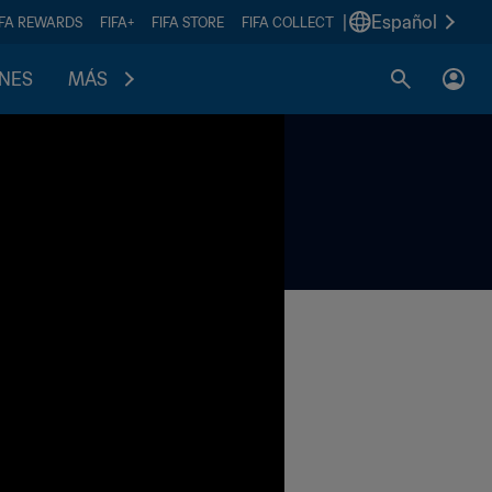
|
Español
IFA REWARDS
FIFA+
FIFA STORE
FIFA COLLECT
ONES
MÁS