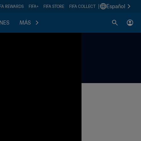
|
Español
IFA REWARDS
FIFA+
FIFA STORE
FIFA COLLECT
ONES
MÁS