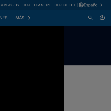
|
Español
IFA REWARDS
FIFA+
FIFA STORE
FIFA COLLECT
ONES
MÁS