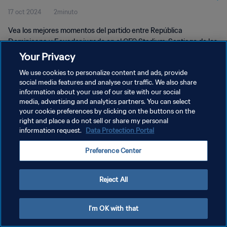
17 oct 2024
2minuto
Dominicana 2024™ | Highlights
Vea los mejores momentos del partido entre República
Dominicana y Ecuador jugado en el CFC Stadium, Santiago de los
Caballeros el miércoles, 16 de octubre de 2024 a las 19:00 (hora
Your Privacy
local).
We use cookies to personalize content and ads, provide
social media features and analyse our traffic. We also share
information about your use of our site with our social
media, advertising and analytics partners. You can select
your cookie preferences by clicking on the buttons on the
right and place a do not sell or share my personal
POLÍTICA DE PRIVACIDAD
information request.
Data Protection Portal
TÉRMINOS DE SERVICIO
Preference Center
AJUSTAR LA CONFIGURACIÓN DE LAS COOKIES
Copyright © 1994 - 2026 FIFA. Todos los derechos reservados.
Reject All
I'm OK with that