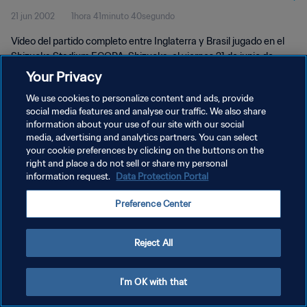
21 jun 2002
1hora 41minuto 40segundo
completo
Vídeo del partido completo entre Inglaterra y Brasil jugado en el
Shizuoka Stadium ECOPA, Shizuoka, el viernes 21 de junio de
2002.
Your Privacy
We use cookies to personalize content and ads, provide
social media features and analyse our traffic. We also share
information about your use of our site with our social
media, advertising and analytics partners. You can select
your cookie preferences by clicking on the buttons on the
POLÍTICA DE PRIVACIDAD
right and place a do not sell or share my personal
information request.
Data Protection Portal
TÉRMINOS DE SERVICIO
Preference Center
AJUSTAR LA CONFIGURACIÓN DE LAS COOKIES
Copyright © 1994 - 2026 FIFA. Todos los derechos reservados.
Reject All
I'm OK with that