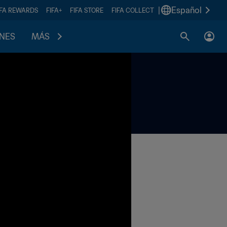
|
Español
IFA REWARDS
FIFA+
FIFA STORE
FIFA COLLECT
ONES
MÁS