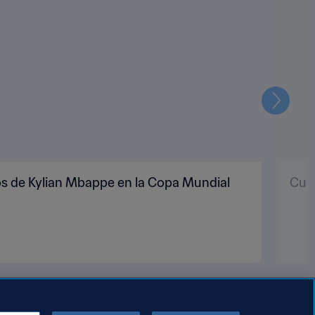
Siguien
os de Kylian Mbappe en la Copa Mundial
Cuat