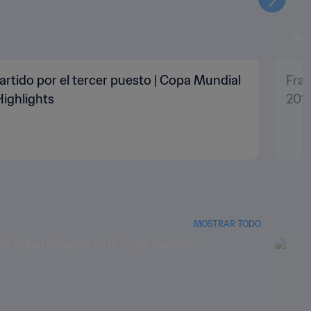
Siguien
artido por el tercer puesto | Copa Mundial
Fran
Highlights
2022
MOSTRAR TODO