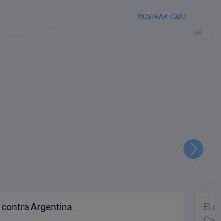
MOSTRAR TODO
Siguien
 contra Argentina
El c
Cat