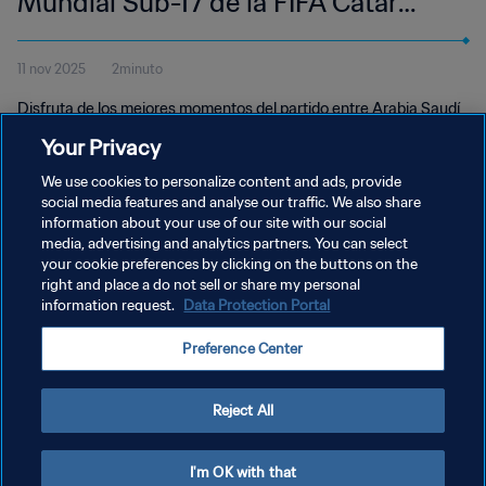
Mundial Sub-17 de la FIFA Catar
2025™ | Resumen
11 nov 2025
2minuto
Disfruta de los mejores momentos del partido entre Arabia Saudí
y Mali en la Aspire Zone de Doha del martes 11 de noviembre a las
Your Privacy
18:45 (hora local).
We use cookies to personalize content and ads, provide
social media features and analyse our traffic. We also share
information about your use of our site with our social
media, advertising and analytics partners. You can select
your cookie preferences by clicking on the buttons on the
right and place a do not sell or share my personal
information request.
Data Protection Portal
POLÍTICA DE PRIVACIDAD
Preference Center
TÉRMINOS DE SERVICIO
AJUSTAR LA CONFIGURACIÓN DE LAS COOKIES
Reject All
Copyright © 1994 - 2026 FIFA. Todos los derechos reservados.
I'm OK with that