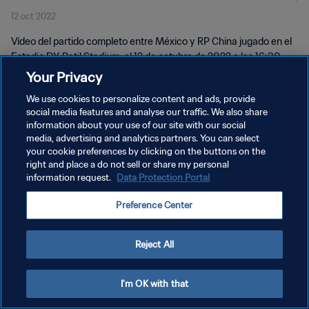
12 oct 2022
Vídeo del partido completo entre México y RP China jugado en el
Estadio DY Patil Stadium, el 12 de octubre de 2022 a las 16:30
(hora local).
Your Privacy
We use cookies to personalize content and ads, provide
social media features and analyse our traffic. We also share
information about your use of our site with our social
media, advertising and analytics partners. You can select
your cookie preferences by clicking on the buttons on the
POLÍTICA DE PRIVACIDAD
right and place a do not sell or share my personal
information request.
Data Protection Portal
TÉRMINOS DE SERVICIO
Preference Center
AJUSTAR LA CONFIGURACIÓN DE LAS COOKIES
Copyright © 1994 - 2026 FIFA. Todos los derechos reservados.
Reject All
I'm OK with that