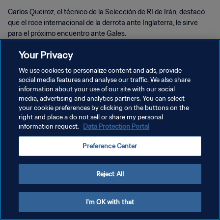
Carlos Queiroz, el técnico de la Selección de RI de Irán, destacó
que el roce internacional de la derrota ante Inglaterra, le sirve
para el próximo encuentro ante Gales.
Your Privacy
We use cookies to personalize content and ads, provide
social media features and analyse our traffic. We also share
information about your use of our site with our social
media, advertising and analytics partners. You can select
POLÍTICA DE PRIVACIDAD
your cookie preferences by clicking on the buttons on the
right and place a do not sell or share my personal
TÉRMINOS DE SERVICIO
information request.
Data Protection Portal
AJUSTAR LA CONFIGURACIÓN DE LAS COOKIES
Preference Center
Copyright © 1994 - 2026 FIFA. Todos los derechos reservados.
Reject All
I'm OK with that