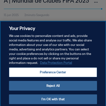
A | Mundial de Clubes FIFA 2025™ |
Mejores jugadas
15 jun 2025
2minuto 5segundo
Mira las mejores jugadas del partido entre el Al Ahly FC y el Inter
Your Privacy
Miami CF disputado en el Estadio Hard Rock de Miami el sábado
14 de junio a las 20:00 (hora local).
We use cookies to personalize content and ads, provide
social media features and analyse our traffic. We also share
information about your use of our site with our social
media, advertising and analytics partners. You can select
your cookie preferences by clicking on the buttons on the
right and place a do not sell or share my personal
information request.
Data Protection Portal
POLÍTICA DE PRIVACIDAD
Preference Center
TÉRMINOS DE SERVICIO
AJUSTAR LA CONFIGURACIÓN DE LAS COOKIES
Reject All
Copyright © 1994 - 2026 FIFA. Todos los derechos reservados.
I'm OK with that