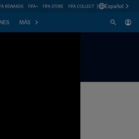
|
Español
IFA REWARDS
FIFA+
FIFA STORE
FIFA COLLECT
ONES
MÁS