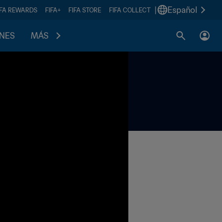
|
Español
IFA REWARDS
FIFA+
FIFA STORE
FIFA COLLECT
ONES
MÁS