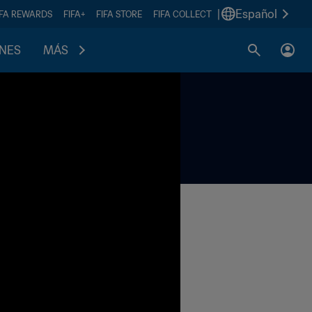
|
Español
IFA REWARDS
FIFA+
FIFA STORE
FIFA COLLECT
ONES
MÁS