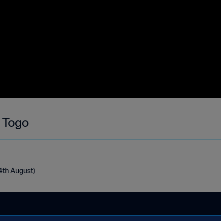
- Togo
14th August)