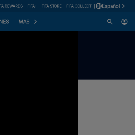
|
Español
IFA REWARDS
FIFA+
FIFA STORE
FIFA COLLECT
ONES
MÁS