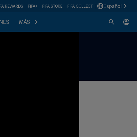
|
Español
IFA REWARDS
FIFA+
FIFA STORE
FIFA COLLECT
ONES
MÁS