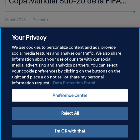
| Copa Mundial Sub-20 de la FIFA
Chile 2025™ | Resumen
18 oct 2025
2minuto
Vea el resumen del partido entre Colombia y Francia, disputado
Your Privacy
en el Estadio Nacional Julio Martínez Prádanos el sábado 18 de
octubre a las 16:00 (hora local).
We use cookies to personalize content and ads, provide
social media features and analyse our traffic. We also share
information about your use of our site with our social
media, advertising and analytics partners. You can select
your cookie preferences by clicking on the buttons on the
right and place a do not sell or share my personal
information request.
Data Protection Portal
POLÍTICA DE PRIVACIDAD
Preference Center
TÉRMINOS DE SERVICIO
AJUSTAR LA CONFIGURACIÓN DE LAS COOKIES
Reject All
Copyright © 1994 - 2026 FIFA. Todos los derechos reservados.
I'm OK with that