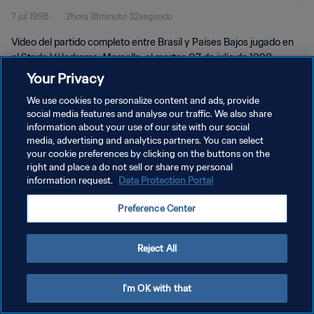
7 jul 1998
2hora 18minuto 32segundo
Vídeo del partido completo entre Brasil y Países Bajos jugado en
el Stade Vélodrome, Marsella, el martes 07 de julio de 1998.
Your Privacy
We use cookies to personalize content and ads, provide
social media features and analyse our traffic. We also share
information about your use of our site with our social
media, advertising and analytics partners. You can select
POLÍTICA DE PRIVACIDAD
your cookie preferences by clicking on the buttons on the
right and place a do not sell or share my personal
TÉRMINOS DE SERVICIO
information request.
Data Protection Portal
AJUSTAR LA CONFIGURACIÓN DE LAS COOKIES
Preference Center
Copyright © 1994 - 2026 FIFA. Todos los derechos reservados.
Reject All
I'm OK with that