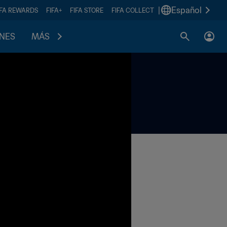
|
Español
IFA REWARDS
FIFA+
FIFA STORE
FIFA COLLECT
ONES
MÁS