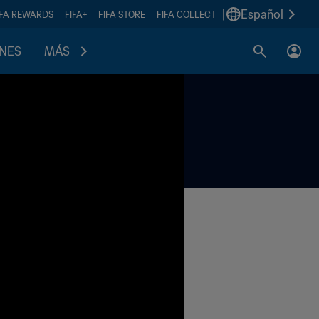
|
Español
IFA REWARDS
FIFA+
FIFA STORE
FIFA COLLECT
ONES
MÁS