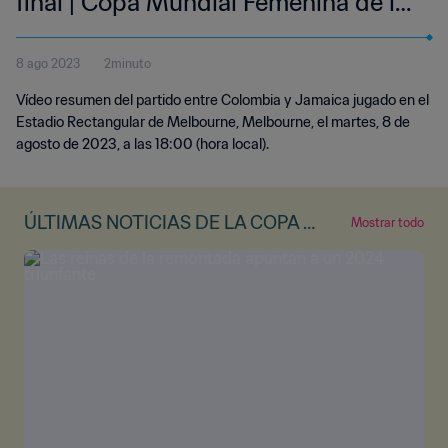
final | Copa Mundial Femenina de la
FIFA Australia & Nueva Zelanda
8 ago 2023
2minuto
2023™ | Highlights
Vídeo resumen del partido entre Colombia y Jamaica jugado en el
Estadio Rectangular de Melbourne, Melbourne, el martes, 8 de
agosto de 2023, a las 18:00 (hora local).
ÚLTIMAS NOTICIAS DE LA COPA M
Mostrar todo
UNDIAL FEMENINA DE LA FIFA™