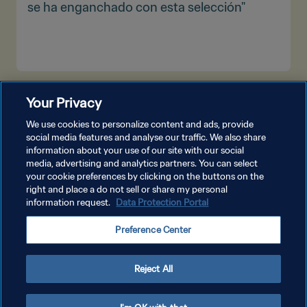
se ha enganchado con esta selección"
VER MÁS
Your Privacy
We use cookies to personalize content and ads, provide
social media features and analyse our traffic. We also share
information about your use of our site with our social
media, advertising and analytics partners. You can select
your cookie preferences by clicking on the buttons on the
right and place a do not sell or share my personal
information request.
Data Protection Portal
POLÍTICA DE PRIVACIDAD
Preference Center
TÉRMINOS DE SERVICIO
AJUSTAR LA CONFIGURACIÓN DE LAS COOKIES
Reject All
Copyright © 1994 - 2026 FIFA. Todos los derechos reservados.