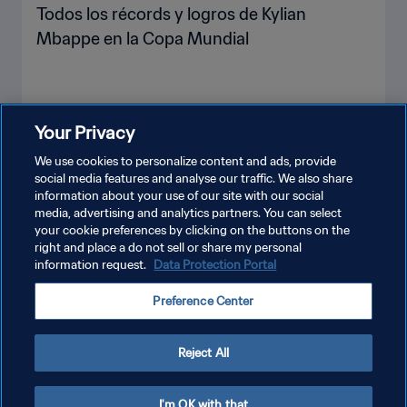
Todos los récords y logros de Kylian
Mbappe en la Copa Mundial
Your Privacy
VER MÁS
We use cookies to personalize content and ads, provide
social media features and analyse our traffic. We also share
information about your use of our site with our social
media, advertising and analytics partners. You can select
your cookie preferences by clicking on the buttons on the
right and place a do not sell or share my personal
information request.
Data Protection Portal
Preference Center
POLÍTICA DE PRIVACIDAD
TÉRMINOS DE SERVICIO
Reject All
AJUSTAR LA CONFIGURACIÓN DE LAS COOKIES
Copyright © 1994 - 2026 FIFA. Todos los derechos reservados.
I'm OK with that