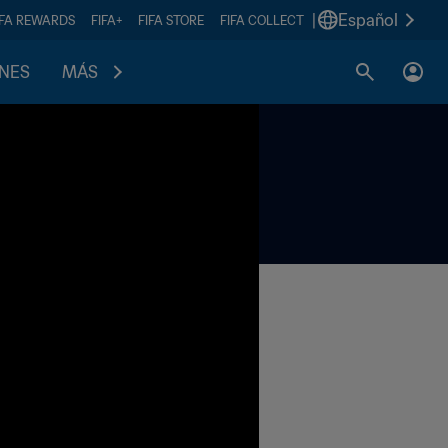
|
Español
IFA REWARDS
FIFA+
FIFA STORE
FIFA COLLECT
ONES
MÁS