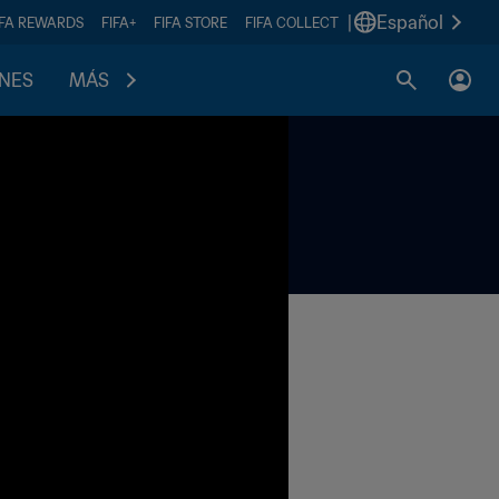
|
Español
IFA REWARDS
FIFA+
FIFA STORE
FIFA COLLECT
ONES
MÁS