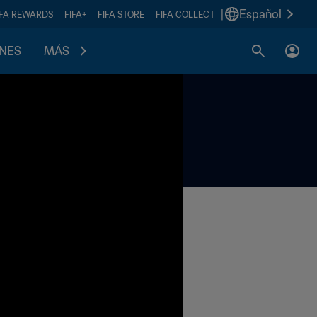
|
Español
IFA REWARDS
FIFA+
FIFA STORE
FIFA COLLECT
ONES
MÁS