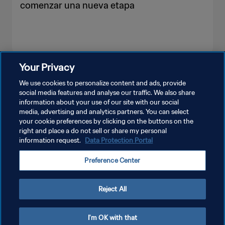
comenzar una nueva etapa
Your Privacy
VER MÁS
We use cookies to personalize content and ads, provide
social media features and analyse our traffic. We also share
information about your use of our site with our social
media, advertising and analytics partners. You can select
your cookie preferences by clicking on the buttons on the
right and place a do not sell or share my personal
information request.
Data Protection Portal
POLÍTICA DE PRIVACIDAD
Preference Center
TÉRMINOS DE SERVICIO
AJUSTAR LA CONFIGURACIÓN DE LAS COOKIES
Reject All
Copyright © 1994 - 2026 FIFA. Todos los derechos reservados.
I'm OK with that