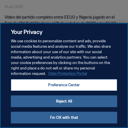
21 oct 2022
Vídeo del partido completo entre EEUU y Nigeria jugado en el
Estadio DY Patil Stadium, el 21 de octubre de 2022 a las 16:30
(hora local).
Your Privacy
We use cookies to personalize content and ads, provide
social media features and analyse our traffic. We also share
information about your use of our site with our social
media, advertising and analytics partners. You can select
your cookie preferences by clicking on the buttons on the
POLÍTICA DE PRIVACIDAD
right and place a do not sell or share my personal
information request.
Data Protection Portal
TÉRMINOS DE SERVICIO
Preference Center
AJUSTAR LA CONFIGURACIÓN DE LAS COOKIES
Copyright © 1994 - 2026 FIFA. Todos los derechos reservados.
Reject All
I'm OK with that