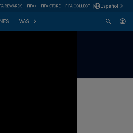
|
Español
IFA REWARDS
FIFA+
FIFA STORE
FIFA COLLECT
ONES
MÁS