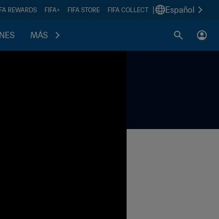
|
Español
IFA REWARDS
FIFA+
FIFA STORE
FIFA COLLECT
ONES
MÁS