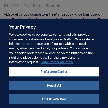
15 jun 2018
1hora 43minuto 18segundo
Vídeo del partido completo entre Marruecos y RI de Irán jugado
en el Estadio de San Petersburgo, St. Petersburgo, el viernes 15
de junio de 2018.
Your Privacy
We use cookies to personalize content and ads, provide
social media features and analyse our traffic. We also share
information about your use of our site with our social
media, advertising and analytics partners. You can select
your cookie preferences by clicking on the buttons on the
POLÍTICA DE PRIVACIDAD
right and place a do not sell or share my personal
information request.
Data Protection Portal
TÉRMINOS DE SERVICIO
Preference Center
AJUSTAR LA CONFIGURACIÓN DE LAS COOKIES
Copyright © 1994 - 2026 FIFA. Todos los derechos reservados.
Reject All
I'm OK with that