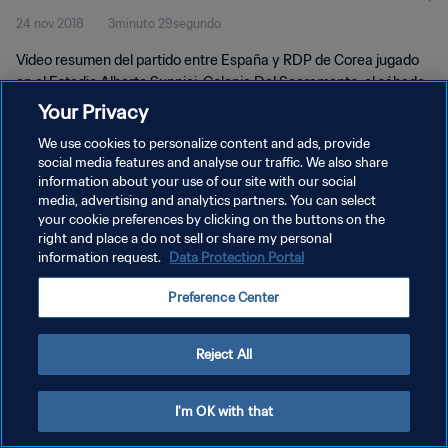
24 nov 2018
3minuto 29segundo
Highlights
Vídeo resumen del partido entre España y RDP de Corea jugado
en el Estadio Alberto Suppici, Colonia Del Sacramento, el sábado
24 de noviembre de 2018.
Your Privacy
We use cookies to personalize content and ads, provide
social media features and analyse our traffic. We also share
information about your use of our site with our social
media, advertising and analytics partners. You can select
your cookie preferences by clicking on the buttons on the
right and place a do not sell or share my personal
POLÍTICA DE PRIVACIDAD
information request.
Data Protection Portal
TÉRMINOS DE SERVICIO
Preference Center
AJUSTAR LA CONFIGURACIÓN DE LAS COOKIES
Copyright © 1994 - 2026 FIFA. Todos los derechos reservados.
Reject All
I'm OK with that