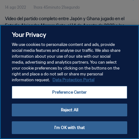
14 ago 2022
1hora 45minuto 21segundo
completo
Vídeo del partido completo entre Japón y Ghana jugado en el
Estadio Alejandro Morera Soto, el 14 de Agosto de 2022 a las
11:00 (hora local).
Your Privacy
We use cookies to personalize content and ads, provide
social media features and analyse our traffic. We also share
information about your use of our site with our social
media, advertising and analytics partners. You can select
your cookie preferences by clicking on the buttons on the
POLÍTICA DE PRIVACIDAD
right and place a do not sell or share my personal
information request.
Data Protection Portal
TÉRMINOS DE SERVICIO
Preference Center
AJUSTAR LA CONFIGURACIÓN DE LAS COOKIES
Copyright © 1994 - 2026 FIFA. Todos los derechos reservados.
Reject All
I'm OK with that