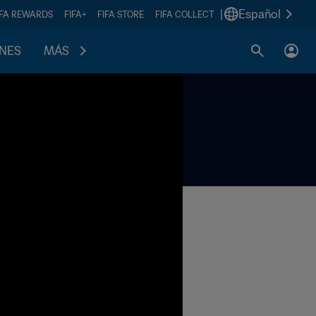
|
Español
IFA REWARDS
FIFA+
FIFA STORE
FIFA COLLECT
ONES
MÁS