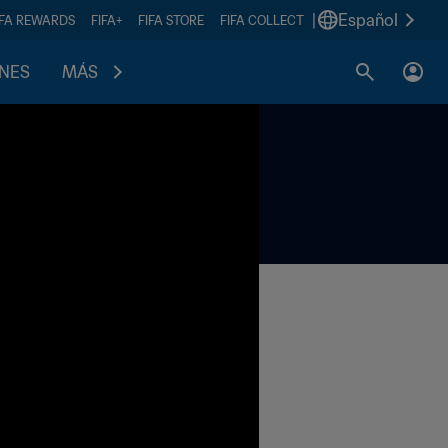
|
Español
IFA REWARDS
FIFA+
FIFA STORE
FIFA COLLECT
ONES
MÁS