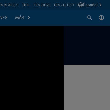
|
Español
IFA REWARDS
FIFA+
FIFA STORE
FIFA COLLECT
ONES
MÁS